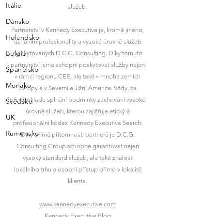
Itálie
služeb.
Dánsko
Partnerství v Kennedy Executive je, kromě jiného,
Holandsko
uznáním profesionality a vysoké úrovně služeb
Belgie
poskytovaných D.C.G. Consulting. Díky tomuto
partnerství jsme schopni poskytovat služby nejen
Španělsko
v rámci regionu CEE, ale také v mnoha zemích
Monako
Evropy a v Severní a Jižní Americe. Vždy, za
Brazílie
předpokladu splnění podmínky zachování vysoké
Švédsko
Česká republika
úrovně služeb, kterou zajišťuje etický a
UK
profesionální kodex Kennedy Executive Search.
Dánsko
Rumunsko
Díky přímé přítomnosti partnerů je D.C.G.
Holandsko
Consulting Group schopna garantovat nejen
Francie
vysoký standard služeb, ale také znalost
lokálního trhu a osobní přístup přímo v lokalitě
Itálie
klienta.
Maďarsko
Mexiko
www.kennedyexecutive.com
Kennedy Executive Blog