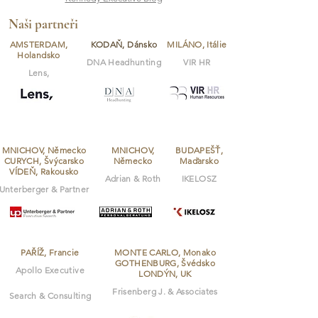
Monako
Naši partneři
Německo - Mnichov 1
AMSTERDAM,
KODAŇ, Dánsko
MILÁNO, Itálie
Německo - Mnichov 2
Holandsko
DNA Headhunting
VIR HR
Rakousko
Lens,
Slovensko
Španělsko
Švýcarsko
MNICHOV, Německo
MNICHOV,
BUDAPEŠŤ,
USA - Miami, Florida
CURYCH, Švýcarsko
Německo
Maďarsko
VÍDEŇ, Rakousko
Adrian & Roth
IKELOSZ
USA - Denver, Colorado
Unterberger & Partner
PAŘÍŽ, Francie
MONTE CARLO, Monako
GOTHENBURG, Švédsko
Apollo Executive
LONDÝN, UK
Frisenberg J. & Associates
Search & Consulting