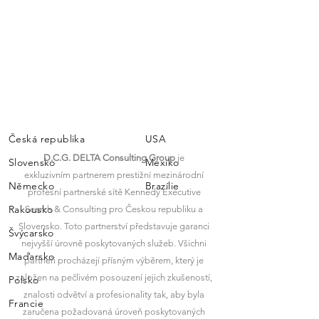
Česká republika
USA
D.C.G. DELTA Consulting Group
je
Slovensko
Mexiko
exkluzivním partnerem prestižní mezinárodní
Německo
Brazílie
profesní partnerské sítě Kennedy Executive
Rakousko
Search & Consulting pro Českou republiku a
Slovensko. Toto partnerství představuje garanci
Švýcarsko
nejvyšší úrovně poskytovaných služeb. Všichni
Maďarsko
partneři procházejí přísným výběrem, který je
založen na pečlivém posouzení jejich zkušeností,
Polsko
znalosti odvětví a profesionality tak, aby byla
Francie
Zastoupení
zaručena požadovaná úroveň poskytovaných