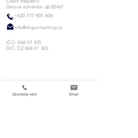
Czech Republic
Datová schránka: qb32hb7
+420 777 905 608
info@dcgconsulting.cz
IČO:
068 07 305
DIČ: CZ
068 07 305
Zavolejte nám
Email